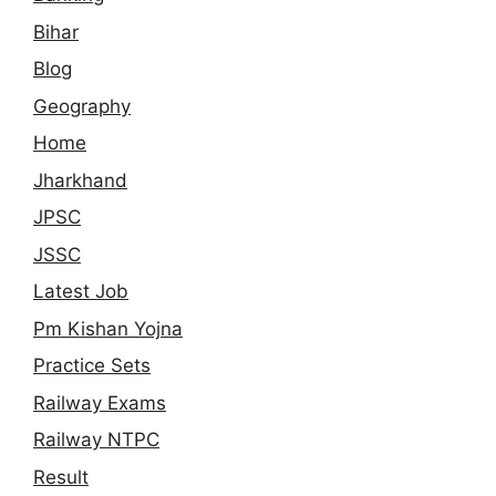
Bihar
Blog
Geography
Home
Jharkhand
JPSC
JSSC
Latest Job
Pm Kishan Yojna
Practice Sets
Railway Exams
Railway NTPC
Result