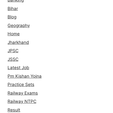
Banking
Bihar
Blog
Geography
Home
Jharkhand
JPSC
JSSC
Latest Job
Pm Kishan Yojna
Practice Sets
Railway Exams
Railway NTPC
Result