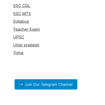
SSC CGL
SSC MTS
Syllabus
Teacher Exam
UPSC
Uttar pradesh
Yojna
Join Our Telegram Channel