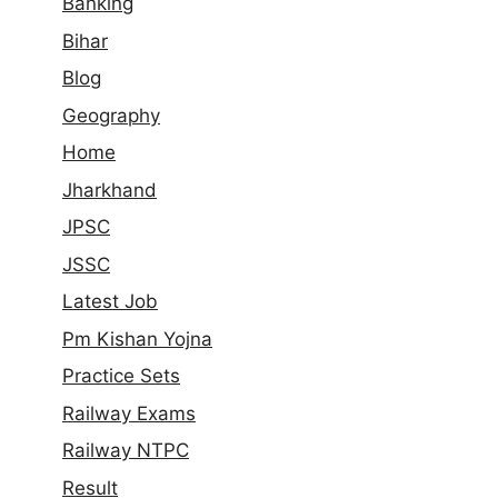
Banking
Bihar
Blog
Geography
Home
Jharkhand
JPSC
JSSC
Latest Job
Pm Kishan Yojna
Practice Sets
Railway Exams
Railway NTPC
Result