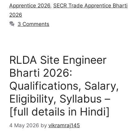
Apprentice 2026
,
SECR Trade Apprentice Bharti
2026
3 Comments
RLDA Site Engineer
Bharti 2026:
Qualifications, Salary,
Eligibility, Syllabus –
[full details in Hindi]
4 May 2026
by
vikramraj145