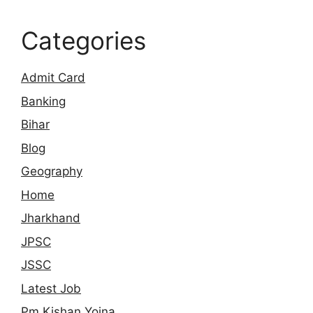
Categories
Admit Card
Banking
Bihar
Blog
Geography
Home
Jharkhand
JPSC
JSSC
Latest Job
Pm Kishan Yojna