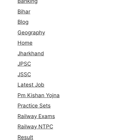
Banking
Bihar
Blog
Geography
Home
Jharkhand
JPSC
JSSC
Latest Job
Pm Kishan Yojna
Practice Sets
Railway Exams
Railway NTPC
Result