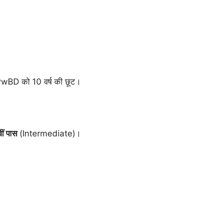
 PwBD को 10 वर्ष की छूट।
ीं पास
(Intermediate)।