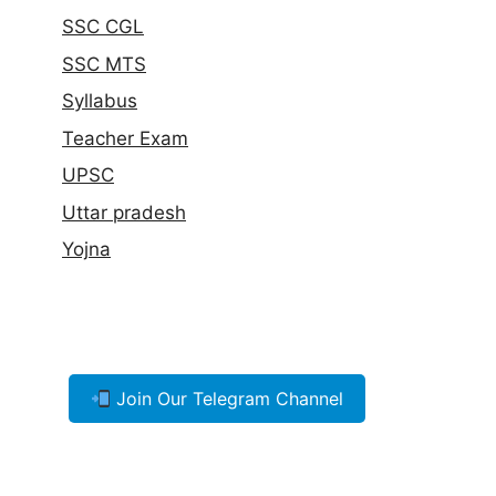
SSC CGL
SSC MTS
Syllabus
Teacher Exam
UPSC
Uttar pradesh
Yojna
Join Our Telegram Channel