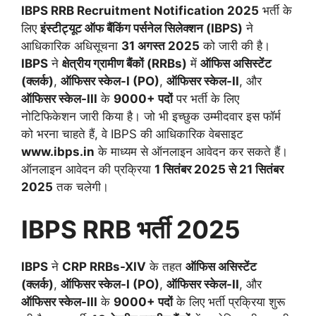
IBPS RRB Recruitment Notification 2025
भर्ती के
लिए
इंस्टीट्यूट ऑफ बैंकिंग पर्सनेल सिलेक्शन (IBPS)
ने
आधिकारिक अधिसूचना
31 अगस्त 2025
को जारी की है।
IBPS
ने
क्षेत्रीय ग्रामीण बैंकों (RRBs)
में
ऑफिस असिस्टेंट
(क्लर्क)
,
ऑफिसर स्केल-I (PO)
,
ऑफिसर स्केल-II
, और
ऑफिसर स्केल-III
के
9000+ पदों
पर भर्ती के लिए
नोटिफिकेशन जारी किया है। जो भी इच्छुक उम्मीदवार इस फॉर्म
को भरना चाहते हैं, वे IBPS की आधिकारिक वेबसाइट
www.ibps.in
के माध्यम से ऑनलाइन आवेदन कर सकते हैं।
ऑनलाइन आवेदन की प्रक्रिया
1 सितंबर 2025 से 21 सितंबर
2025
तक चलेगी।
IBPS RRB
भर्ती
2025
IBPS
ने
CRP RRBs-XIV
के तहत
ऑफिस असिस्टेंट
(क्लर्क)
,
ऑफिसर स्केल-
I (PO)
,
ऑफिसर स्केल-
II
, और
ऑफिसर स्केल-
III
के
9000+
पदों
के लिए भर्ती प्रक्रिया शुरू