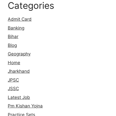
Categories
Admit Card
Banking
Bihar
Blog
Geography
Home
Jharkhand
JPSC
JSSC
Latest Job
Pm Kishan Yojna
Practice Sets