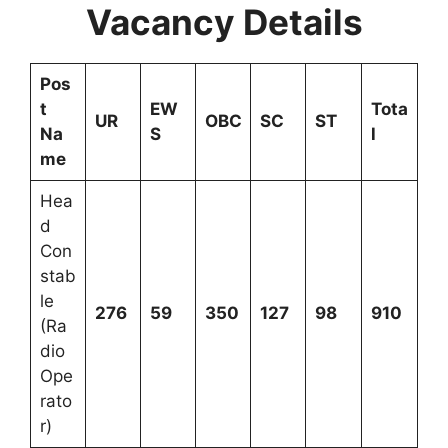
Vacancy Details
Pos
t
EW
Tota
UR
OBC
SC
ST
Na
S
l
me
Hea
d
Con
stab
le
276
59
350
127
98
910
(Ra
dio
Ope
rato
r)