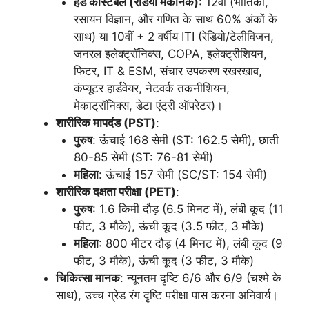
हेड कांस्टेबल (रेडियो मैकेनिक)
: 12वीं (भौतिकी,
रसायन विज्ञान, और गणित के साथ 60% अंकों के
साथ) या 10वीं + 2 वर्षीय ITI (रेडियो/टेलीविजन,
जनरल इलेक्ट्रॉनिक्स, COPA, इलेक्ट्रीशियन,
फिटर, IT & ESM, संचार उपकरण रखरखाव,
कंप्यूटर हार्डवेयर, नेटवर्क तकनीशियन,
मेकाट्रॉनिक्स, डेटा एंट्री ऑपरेटर)।
शारीरिक मापदंड (
PST)
:
पुरुष
: ऊंचाई 168 सेमी (ST: 162.5 सेमी), छाती
80-85 सेमी (ST: 76-81 सेमी)
महिला
: ऊंचाई 157 सेमी (SC/ST: 154 सेमी)
शारीरिक दक्षता परीक्षा (
PET)
:
पुरुष
: 1.6 किमी दौड़ (6.5 मिनट में), लंबी कूद (11
फीट, 3 मौके), ऊंची कूद (3.5 फीट, 3 मौके)
महिला
: 800 मीटर दौड़ (4 मिनट में), लंबी कूद (9
फीट, 3 मौके), ऊंची कूद (3 फीट, 3 मौके)
चिकित्सा मानक
: न्यूनतम दृष्टि 6/6 और 6/9 (चश्मे के
साथ), उच्च ग्रेड रंग दृष्टि परीक्षा पास करना अनिवार्य।