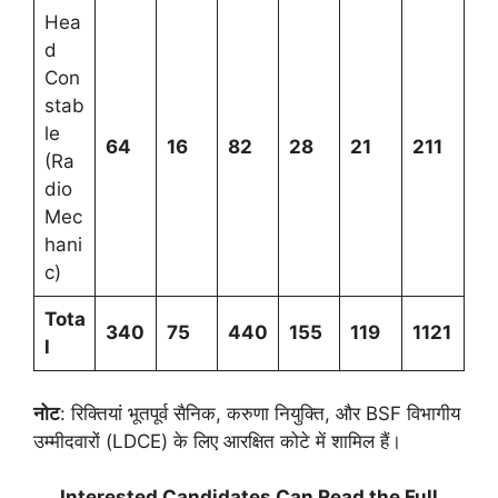
Hea
d
Con
stab
le
64
16
82
28
21
211
(Ra
dio
Mec
hani
c)
Tota
340
75
440
155
119
1121
l
नोट
: रिक्तियां भूतपूर्व सैनिक, करुणा नियुक्ति, और BSF विभागीय
उम्मीदवारों (LDCE) के लिए आरक्षित कोटे में शामिल हैं।
Interested Candidates Can Read the Full