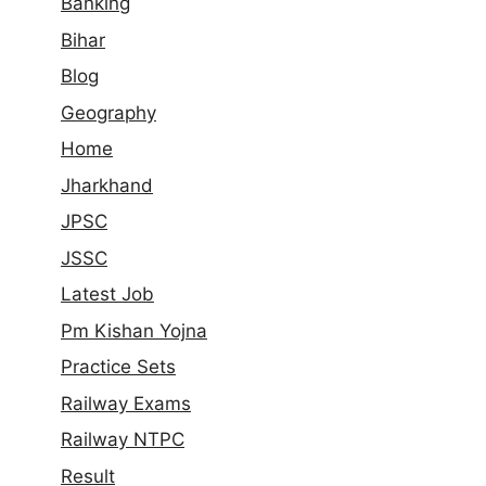
Banking
Bihar
Blog
Geography
Home
Jharkhand
JPSC
JSSC
Latest Job
Pm Kishan Yojna
Practice Sets
Railway Exams
Railway NTPC
Result