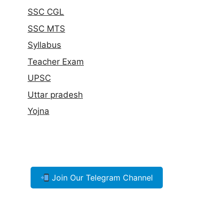
SSC CGL
SSC MTS
Syllabus
Teacher Exam
UPSC
Uttar pradesh
Yojna
Join Our Telegram Channel